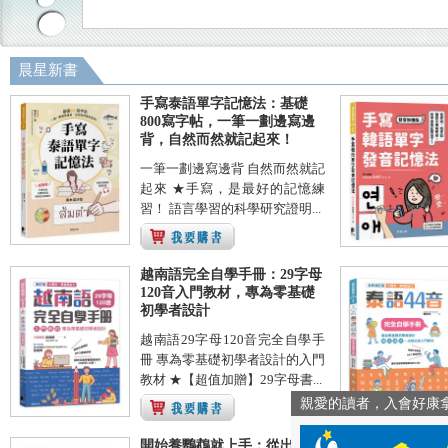
晨星新書
手寫泰語單字記憶法：基礎
800寫字帖，一筆一劃邊寫邊
背，自然而然就記起來！
一筆一劃邊寫邊背 自然而然就記
起來 ★手寫，是最好的記憶練
習！ 語言學習的科學研究證明...
越南語完全自學手冊：29字母
120音入門教材，專為零基礎
初學者設計
越南語29字母120音完全自學手
冊 專為零基礎初學者設計的入門
教材 ★【超值加贈】29字母書...
親愛的讀者，入會好康
開始養鸚鵡就上手：從出生到