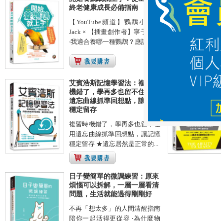
終老健康成長必備指南
【YouTube頻道】鸚鵡小木屋
Jack × 【插畫創作者】寧子Ning
‧我適合養哪一種鸚鵡？應該選...
艾賓浩斯記憶學習法：複習時
機錯了，學再多也留不住，用
遺忘曲線抓準回想點，讓記憶
穩定留存
複習時機錯了，學再多也留不住
用遺忘曲線抓準回想點，讓記憶
穩定留存 ★遺忘居然是正常的...
日子變簡單的微調練習：原來
煩惱可以拆解，一層一層看清
問題，生活就能過得剛剛好
不再「想太多」的人間清醒指南
陪你一起活得更從容 ‧為什麼物