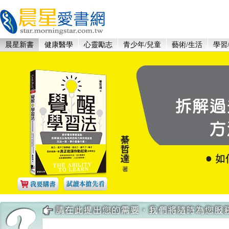
晨星新書
健康醫學
心靈勵志
青少年/兒童
藝術/生活
學習