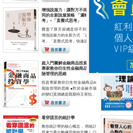
增強說服力：讓對方不得不認
同的全新說服策略 「邏輯思
考」+「直覺式思考」
費盡了唇舌卻總是得不到認同?
增強說服力的全新方式 「邏輯思
考」「直覺式思考」快速說服...
超入門圖解金融商品投資學：
專家教你衍生性金融商品與風
險管理的思維
投資專家教你衍生性金融商品&
風險管理的思維 ●對於金融市場
的變幻莫測總是既期待又害怕...
看穿謊言的統計學
教你統計學的核心概念， 用統計
思考力看出數據背後的玄機！ ◎