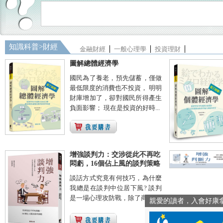
知識科普
>
財經
金融財經
一般心理學
投資理財
圖解總體經濟學
國民為了養老，預先儲蓄，僅做
最低限度的消費也不投資， 明明
財庫增加了，卻對國民所得產生
負面影響； 現在是投資的好時...
增強談判力：交涉從此不再吃
悶虧，16個佔上風的談判策略
談話方式究竟有何技巧，為什麼
我總是在談判中位居下風? 談判
是一場心理攻防戰，除了商業...
親愛的讀者，入會好康