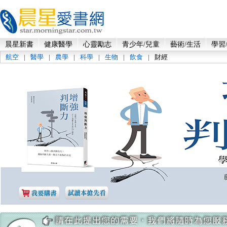
晨星新書
健康醫學
心靈勵志
青少年/兒童
藝術/生活
學習
航空
|
醫學
|
農學
|
科學
|
生物
|
飲食
|
財經