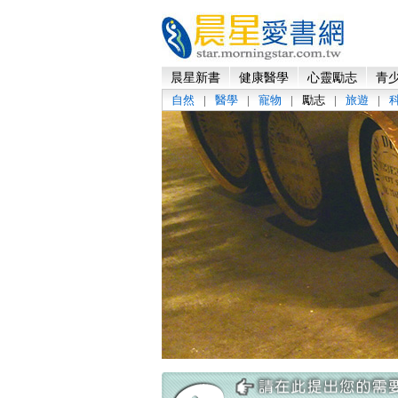
晨星新書
健康醫學
心靈勵志
青少
自然
|
醫學
|
寵物
|
勵志
|
旅遊
|