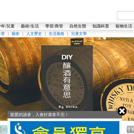
年/兒童
藝術/生活
學習/商管
自然生態
知識科普
寵物生活
科普
|
藝術
|
人文歷史
|
生活風格
|
兒童文學
親愛的讀者，入會好康拿不完！