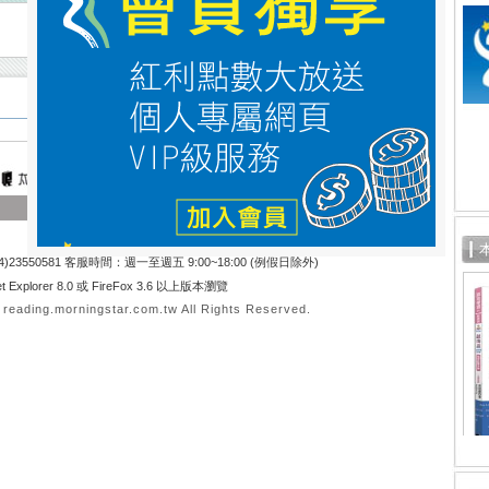
關於晨星
|
隱私權聲明
訂書專線：
)23550581 客服時間：週一至週五 9:00~18:00 (例假日除外)
t Explorer 8.0 或 FireFox 3.6 以上版本瀏覽
ading.morningstar.com.tw All Rights Reserved.