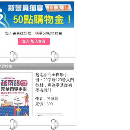
本週推薦
越南語完全自學手
冊：29字母120音入門
教材，專為零基礎初
學者設計
作者：吳庭葳
定價：390