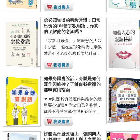
你必須知道的宗教常識：日常
出現的100個宗教用語，你真
的了解他的意涵嗎？
「宗教很難懂。」這麼想的人並
非少數， 但在全球化時代，宗教
才是不分老少都應必修的科目...
如果身體會說話：身體是如何
運作與維持？了解自我身體的
趣味實用指南
▼98則關於身體運作與維持的最
重要小知識▼ 對於自己的身體，
你是不是常常產生很多疑問？...
裸體為什麼要理由：強調與大
自然融合，鼓勵人與人之間的