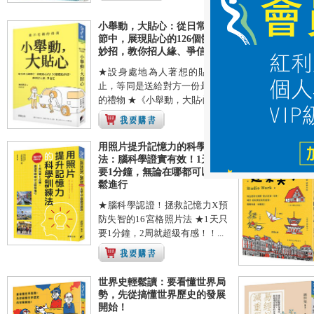
小舉動，大貼心：從日常小細
節中，展現貼心的126個體貼
妙招，教你招人緣、爭信任
★設身處地為人著想的貼心舉
止，等同是送給對方一份最美好
的禮物 ★《小舉動，大貼心》...
用照片提升記憶力的科學訓練
法：腦科學證實有效！1天只
要1分鐘，無論在哪都可以輕
鬆進行
★腦科學認證！拯救記憶力X預
防失智的16宮格照片法 ★1天只
要1分鐘，2周就超級有感！！...
世界史輕鬆讀：要看懂世界局
勢，先從搞懂世界歷史的發展
開始！