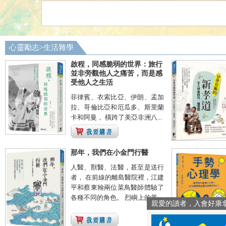
心靈勵志
>
生活雜學
啟程，同感脆弱的世界：旅行
並非旁觀他人之痛苦，而是感
受他人之生活
菲律賓、衣索比亞、伊朗、孟加
拉、哥倫比亞和厄瓜多、斯里蘭
卡和阿曼， 橫跨了美亞非洲八...
那年，我們在小金門行醫
人醫、獸醫、法醫，甚至是送行
者， 在前線的離島醫院裡，江建
平和蔡東翰兩位菜鳥醫師體驗了
各種不同的角色。 烈嶼上的黃...
親愛的讀者，入會好康