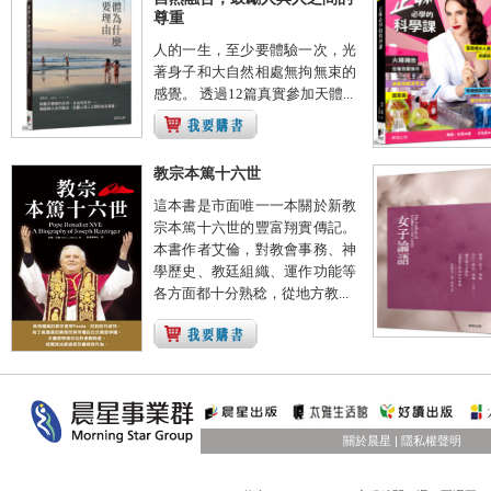
尊重
人的一生，至少要體驗一次，光
著身子和大自然相處無拘無束的
感覺。 透過12篇真實參加天體...
教宗本篤十六世
這本書是市面唯一一本關於新教
宗本篤十六世的豐富翔實傳記。
本書作者艾倫，對教會事務、神
學歷史、教廷組織、運作功能等
各方面都十分熟稔，從地方教...
關於晨星
|
隱私權聲明