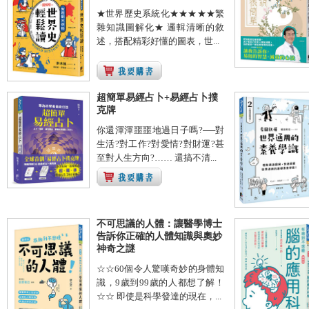
★世界歷史系統化★★★★★繁
雜知識圖解化★ 邏輯清晰的敘
述，搭配精彩好懂的圖表，世...
超簡單易經占卜+易經占卜撲
克牌
你還渾渾噩噩地過日子嗎?──對
生活?對工作?對愛情?對財運?甚
至對人生方向?…… 還搞不清...
不可思議的人體：讓醫學博士
告訴你正確的人體知識與奧妙
神奇之謎
☆☆60個令人驚嘆奇妙的身體知
識，9歲到99歲的人都想了解！
☆☆ 即使是科學發達的現在，...