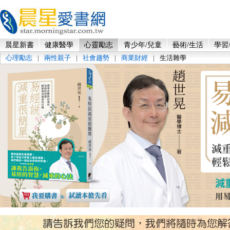
晨星新書
健康醫學
心靈勵志
青少年/兒童
藝術/生活
學習
心理勵志
|
兩性親子
|
社會趨勢
|
商業財經
|
生活雜學