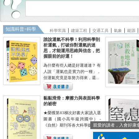
知識科普
>
科學
科學常識
建築工程
交通工具
氣象
能源
誰說運氣不科學！利用科學剖
析運氣，打破你對運氣的迷
思，才能運用思維與信念，把
握眼前的好運！
為什麼有些人總是好運連連？ 有
人說「運氣也是實力的一種」，
但運氣究竟是靠努力得來，還...
黏黏滑滑：摩擦力與表面科學
的祕密
★榮獲第83梯次好書大家讀入選
圖書（國小高年級跨國中） -
《自然》期刊等各大科學媒體...
親愛的讀者，入會好康