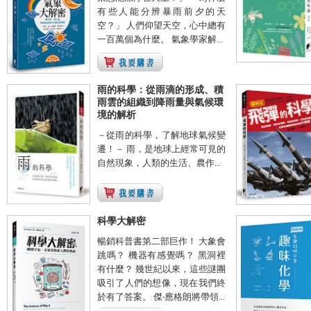
有些人能分辨暴雨前夕的天
空？」 人們仰望天空，心中總有
一百萬個為什麼。 氣象學家解...
雨的科學：從雨滴的形成、積
雨雲的組織到降雨量與氣候環
境的解析
－從雨的科學，了解地球氣候變
遷！－ 雨，是地球上經常可見的
自然現象，人類的生活、農作...
科學大解密
暢銷科普書第二部巨作！ 大象會
跳嗎？ 機器有感覺嗎？ 黑洞裡
有什麼？ 幾世紀以來，這些謎團
吸引了人們的想像，現在我們終
於有了答案。 傑‧應格朗將帶領...