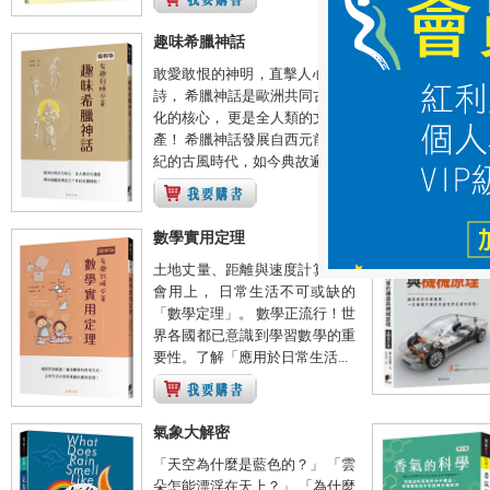
趣味希臘神話
敢愛敢恨的神明，直擊人心的史
詩， 希臘神話是歐洲共同古典文
化的核心， 更是全人類的文化遺
產！ 希臘神話發展自西元前八世
紀的古風時代，如今典故遍布...
數學實用定理
土地丈量、距離與速度計算等都
會用上， 日常生活不可或缺的
「數學定理」。 數學正流行！世
界各國都已意識到學習數學的重
要性。了解「應用於日常生活...
氣象大解密
「天空為什麼是藍色的？」 「雲
朵怎能漂浮在天上？」 「為什麼