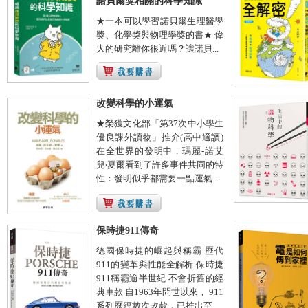
諾貝爾獎相關的科學知識
★一本可以學習諾貝爾生理醫學
獎、化學獎與物理學獎的書★ 偉
大的研究離你很近嗎？讓諾貝...
改變科學的小運氣
★榮獲文化部「第37次中小學生
優良課外讀物」推介(高中適讀)
在全世界的發明中，瑪麗-諾艾
兒‧夏爾看到了許多事件共同的特
性：發明似乎都需要一點運氣...
保時捷911傳奇
德國保時捷的崛起與稱霸 歷代
911的變革與性能全解析 保時捷
911稱霸逾半世紀 不會折舊的經
典車款 自1963年問世以來， 911
系列歷經數次改款，已推出至...