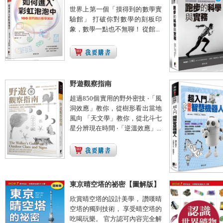
世界上第一個「摸得到的數學實
驗館」 打破你對數學的刻板印
象，數學一點也不無聊！ 從館...
野遊觀察指南
超過850個實用的野外密技 ‧「風
洞效應」教你，從樹形看出當地
風向 「天文學」教你，從北斗七
星分辨現在時間 ‧「逆溫效應」...
東京晴空塔的祕密【圖解版】
欣賞晴空塔的設計美學， 讚嘆晴
空塔的獨到技術， 享受晴空塔的
吃喝玩樂。 官方認可內容完全解