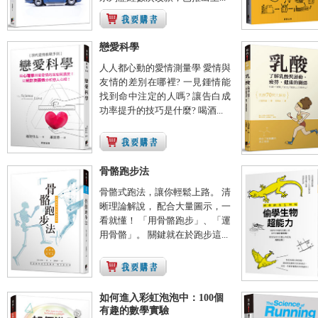
戀愛科學
人人都心動的愛情測量學 愛情與
友情的差別在哪裡? 一見鍾情能
找到命中注定的人嗎? 讓告白成
功率提升的技巧是什麼? 喝酒...
骨骼跑步法
骨骼式跑法，讓你輕鬆上路。 清
晰理論解說， 配合大量圖示，一
看就懂！ 「用骨骼跑步」、「運
用骨骼」。 關鍵就在於跑步這...
如何進入彩虹泡泡中：100個
有趣的數學實驗