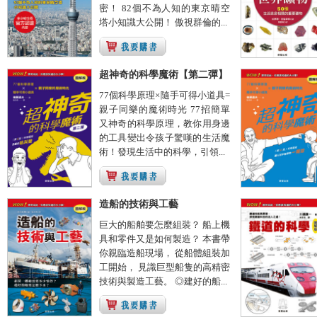
密！ 82個不為人知的東京晴空
塔小知識大公開！ 傲視群倫的...
超神奇的科學魔術【第二彈】
77個科學原理×隨手可得小道具=
親子同樂的魔術時光 77招簡單
又神奇的科學原理，教你用身邊
的工具變出令孩子驚嘆的生活魔
術！發現生活中的科學，引領...
造船的技術與工藝
巨大的船舶要怎麼組裝？ 船上機
具和零件又是如何製造？ 本書帶
你親臨造船現場， 從船體組裝加
工開始， 見識巨型船隻的高精密
技術與製造工藝。 ◎建好的船...