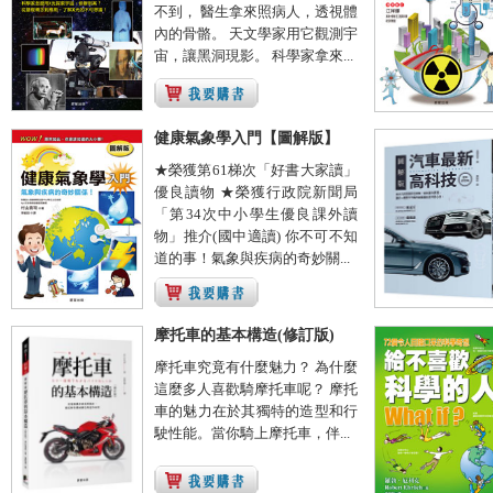
不到， 醫生拿來照病人，透視體
內的骨骼。 天文學家用它觀測宇
宙，讓黑洞現影。 科學家拿來...
健康氣象學入門【圖解版】
★榮獲第61梯次「好書大家讀」
優良讀物 ★榮獲行政院新聞局
「第34次中小學生優良課外讀
物」推介(國中適讀) 你不可不知
道的事！氣象與疾病的奇妙關...
摩托車的基本構造(修訂版)
摩托車究竟有什麼魅力？ 為什麼
這麼多人喜歡騎摩托車呢？ 摩托
車的魅力在於其獨特的造型和行
駛性能。當你騎上摩托車，伴...