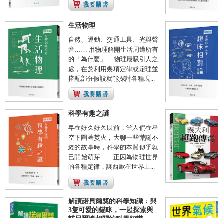
生活物理
自然、運動、交通工具、光與聲
音…… 用物理解開生活周遭所有
的「為什麼」！ 物理最吸引人之
處，在於利用幾項定律或定理並
搭配部分假設就能探討各種現...
科學有趣之謎
早在好久好久以前，當人們在星
空下圍著焚火，大聊一些荒誕不
經的故事時，科學的本質似乎就
已開始萌芽……正因為物理世界
的各種定律，讓西歐在世界上...
解讀諾貝爾獎的科學知識：與
3隻可愛的貓咪，一起探索與