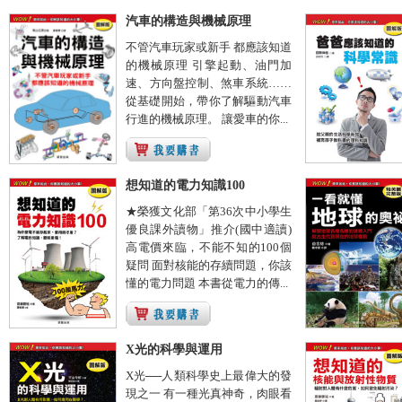
汽車的構造與機械原理
不管汽車玩家或新手 都應該知道
的機械原理 引擎起動、油門加
速、方向盤控制、煞車系統……
從基礎開始，帶你了解驅動汽車
行進的機械原理。 讓愛車的你...
想知道的電力知識100
★榮獲文化部「第36次中小學生
優良課外讀物」推介(國中適讀)
高電價來臨，不能不知的100個
疑問 面對核能的存續問題，你該
懂的電力問題 本書從電力的傳...
X光的科學與運用
X光──人類科學史上最偉大的發
現之一 有一種光真神奇，肉眼看