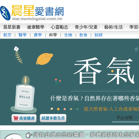
晨星新書
健康醫學
心靈勵志
青少年/兒童
藝術/生活
學習
航空
|
醫學
|
農學
|
科學
|
生物
|
飲食
|
財經