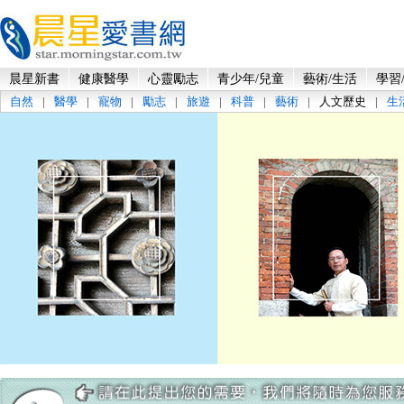
晨星新書
健康醫學
心靈勵志
青少年/兒童
藝術/生活
學習
自然
|
醫學
|
寵物
|
勵志
|
旅遊
|
科普
|
藝術
|
人文歷史
|
生