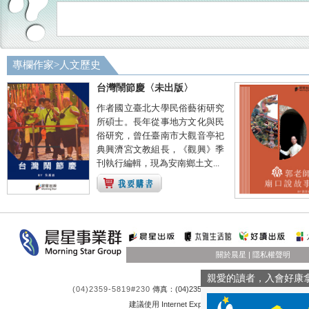
專欄作家
>
人文歷史
台灣鬧節慶〈未出版〉
作者國立臺北大學民俗藝術研究
所碩士。長年從事地方文化與民
俗研究，曾任臺南市大觀音亭祀
典興濟宮文教組長，《觀興》季
刊執行編輯，現為安南鄉土文...
關於晨星
|
隱私權聲明
親愛的讀者，入會好康
(04)2359-5819#230
傳真：(04)23550581 客服時間：週一至週五 9:0
建議使用 Internet Explorer 8.0 或 FireFox 3.6 以