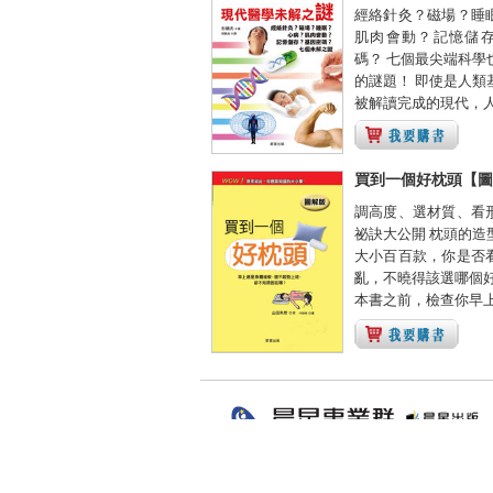
經絡針灸？磁場？睡
肌肉會動？記憶儲
碼？ 七個最尖端科學
的謎題！ 即使是人類
被解讀完成的現代，人體
買到一個好枕頭【圖
調高度、選材質、看
祕訣大公開 枕頭的造
大小百百款，你是否
亂，不曉得該選哪個好
本書之前，檢查你早上起