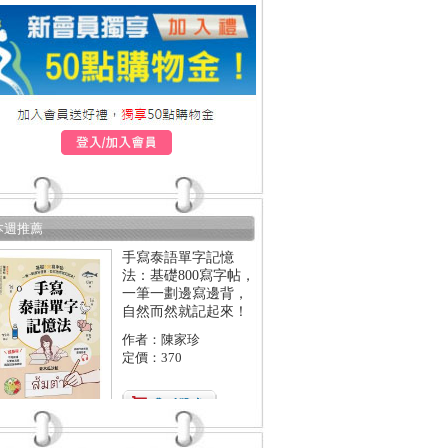
本週推薦
手寫泰語單字記憶
法：基礎800寫字帖，
一筆一劃邊寫邊背，
自然而然就記起來！
作者：陳家珍
定價：370