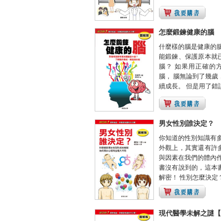
怎麼鍛鍊健康的腦
什麼樣的腦是健康的腦
能鍛鍊、保護原本就
腦？ 如果用正確的
腦， 腦無論到了幾歲
續成長。 但是用了錯誤
男女性別誰決定？
你知道的性別知識有多
外觀上，其實還有許
與因素在我們的體內作
書沒有說到的，這本
解密！ 性別怎麼決定？ 
現代醫學未解之謎【