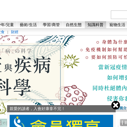
年/兒童
藝術/生活
學習/商管
自然生態
知識科普
寵物生活
飲食
|
財經
親愛的讀者，入會好康拿不完！