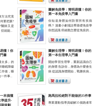
圖解免疫學：簡明易懂！你的
第一本免疫學入門書
療方法究竟
你知道身體如何防禦所有疾病
為何要把脈?
嗎？ 漫畫小劇場詮釋基礎免疫學
?醫師又是
你想認識 癌細胞怎麼從免疫的...
就能...
易懂！你
圖解生理學：簡明易懂！你的
門書
第一本生理學入門書
睡太多」的
開始學習生理學，重新認識自己
析睡眠障礙
的身體 告訴你，身體為什麼會生
工作後，睡
病 從認識身體開始，戰勝疾病...
件事...
一本搞懂
跑馬拉松絕對不能做的35件事
準提升‧
專業運動指導員破解35個跑者常
週期規劃