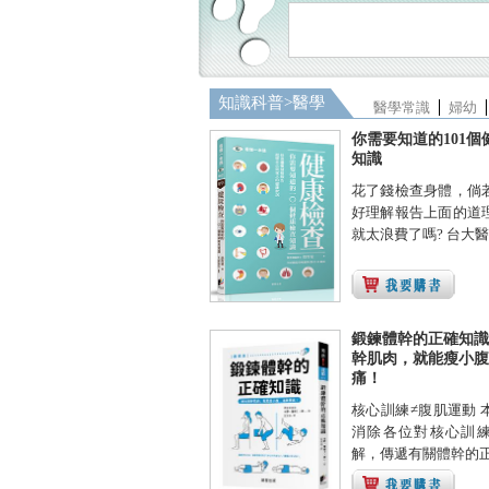
知識科普
>
醫學
醫學常識
婦幼
你需要知道的101個
知識
花了錢檢查身體，倘
好理解報告上面的道
就太浪費了嗎? 台大醫檢
鍛鍊體幹的正確知識
幹肌肉，就能瘦小腹
痛！
核心訓練≠腹肌運動 
消除各位對核心訓
解，傳遞有關體幹的正確