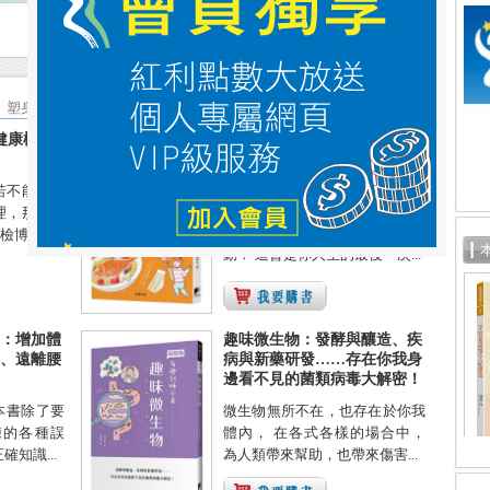
塑身運動
內科
新陳代謝
其他部位
科學常識
健康檢查
無壓力瘦身法：營養師教你超
商、外食、喝酒、食材選擇的
瘦身法
若不能夠好
一個月減重2～3公斤！ 什麼都
理，那麼不
能吃！ 不用戒酒也不用辛苦運
博士...
動！ 這會是你人生的最後一次...
：增加體
趣味微生物：發酵與釀造、疾
、遠離腰
病與新藥研發……存在你我身
邊看不見的菌類病毒大解密！
本書除了要
微生物無所不在，也存在於你我
練的各種誤
體內， 在各式各樣的場合中，
知識...
為人類帶來幫助，也帶來傷害...