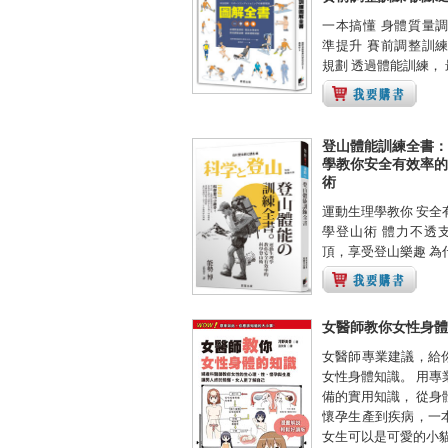
一本搞懂 身體質量調
準提升 賽前調整訓練
規劃 透過體能訓練， 最
登山體能訓練全書：
學教你安全有效率的
術
運動生理學教你 安全
學登山術 體力不透
頂，享受登山樂趣 為什
女醫師教你女性身體
女醫師專業建議，給
女性身體知識。 用專
備的實用知識， 從身
懷孕生產到疾病，一
女生可以是可愛的小貓，