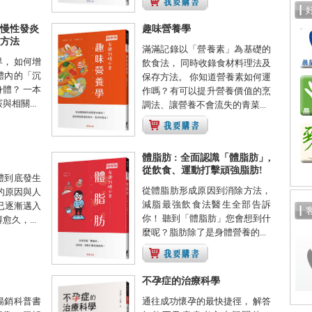
慢性發炎
趣味營養學
方法
滿滿記錄以「營養素」為基礎的
， 如何增
飲食法， 同時收錄食材料理法及
體內的「沉
保存方法。 你知道營養素如何運
體？ 一本
作嗎？有可以提升營養價值的烹
相關...
調法、讓營養不會流失的青菜...
體脂肪 : 全面認識「體脂肪」,
從飲食、運動打擊頑強脂肪!
體到底發生
從體脂肪形成原因到消除方法，
的原因與人
減脂最強飲食法醫生全部告訴
已逐漸邁入
你！ 聽到「體脂肪」您會想到什
久，...
麼呢？脂肪除了是身體營養的...
不孕症的治療科學
暢銷科普書
通往成功懷孕的最快捷徑， 解答