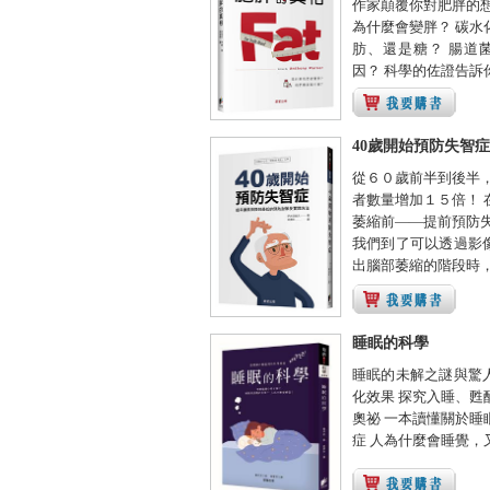
作家顛覆你對肥胖的想
為什麼會變胖？ 碳水
肪、還是糖？ 腸道
因？ 科學的佐證告訴你
40歲開始預防失智症
從６０歲前半到後半，
者數量增加１５倍！ 
萎縮前——提前預防失
我們到了可以透過影
出腦部萎縮的階段時， 
睡眠的科學
睡眠的未解之謎與驚
化效果 探究入睡、甦
奧祕 一本讀懂關於睡
症 人為什麼會睡覺，又