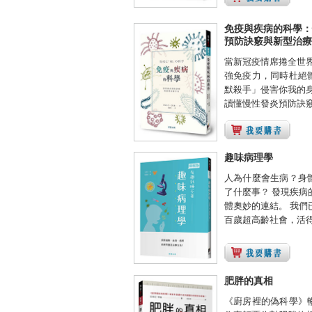
免疫與疾病的科學：
預防訣竅與新型治療
當新冠疫情席捲全世界
強免疫力，同時杜絕
默殺手」侵害你我的身
讀懂慢性發炎預防訣竅與
趣味病理學
人為什麼會生病？身
了什麼事？ 發現疾病
體奧妙的連結。 我們
百歲超高齡社會，活得愈
肥胖的真相
《廚房裡的偽科學》