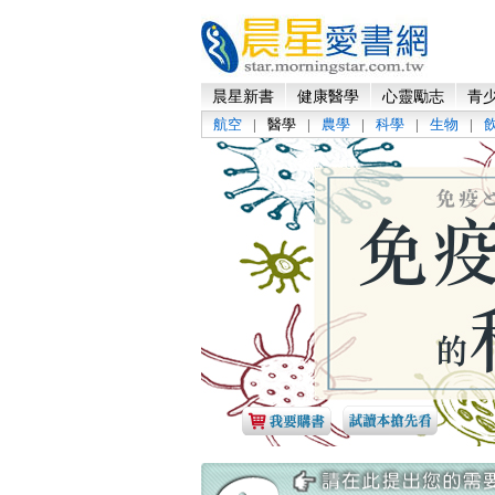
晨星新書
健康醫學
心靈勵志
青少
航空
|
醫學
|
農學
|
科學
|
生物
|