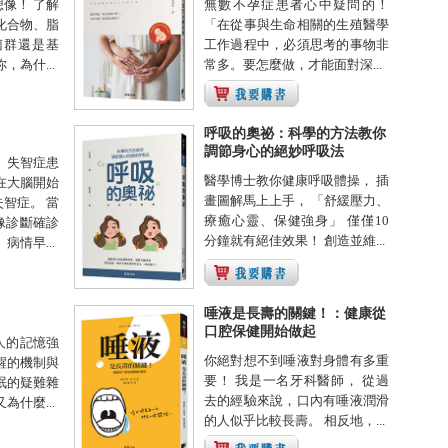
像！ 了解
無數不孕症患者心中疑問的！
化合物、脂
「在從事與生命相關的生殖醫學
菌群還是基
工作過程中，必須思考的事物非
，為什...
常多。要怎麼做，才能面對深...
呼吸的奧祕：科學的方法教你
調節身心的絕妙呼吸法
 失智症患
醫學博士教你健康呼吸體操， 插
在大腦開始
畫圖解馬上上手， 「舒緩壓力、
智症。 當
療癒心靈、保健強身」 僅僅10
像診斷確診
分鐘就有絕佳效果！ 創造並維...
病情早...
唾液是長壽的關鍵！：健康從
口腔保健開始做起
人的記憶強
你絕對想不到唾液對身體有多重
醒的機制與
要！ 我是一名牙科醫師， 從過
眠的疑難雜
去的經驗來說，口內有唾液潤滑
為什麼...
的人似乎比較長壽。 相反地，...