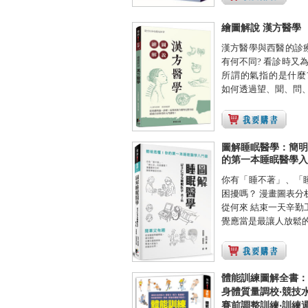
繪圖解說 漢方醫學
漢方醫學與西醫的診
有何不同? 看診時又
所謂的氣指的是什麼
如何透過望、聞、問、切
圖解睡眠醫學：簡明
的第一本睡眠醫學入
你有「睡不著」、「
困擾嗎？ 漫畫圖表分
從何來 結束一天辛勤
覺應當是最讓人放鬆的一
體能訓練圖解全書：
身體質量調校‧競技水
賽前調整訓練‧訓練