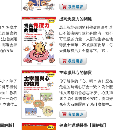
提高免疫力的關鍵
？ 怎麼才
馬上就能做到的科學健康法 打造
已經健康的
出不被疾病打敗的身體 有一種不
方法鍛鍊頭
可思議的力量，人類能生存在地
，都還會持
球數十萬年，不被病菌攻擊，每
的方法...
天健康有活力全都靠它。 它，...
主宰腦與心的物質
少？ 除了
你了解你的「心」嗎？ 為什麼在
多科學機制
危急的時候心頭會一緊？ 為什麼
怪！ 教科
進入考場前會忐忑不安、心跳加
書一一為你
速？ 為什麼抑鬱不安時，胸口好
本書從...
像有大石頭壓住？ 為什麼抽中...
圖解版】
健康的運動醫學【圖解版】