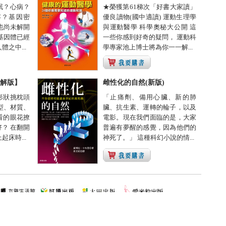
眠？心病？
★榮獲第61梯次「好書大家讀」
存？基因密
優良讀物(國中適讀) 運動生理學
也尚未解開
與運動醫學 科學奧秘大公開 這
基因體已經
一些你感到好奇的疑問， 運動科
之中...
學專家池上博士將為你一一解...
解版】
雌性化的自然(新版)
形狀挑枕頭
「止痛劑、備用心臟、新的肺
型、材質、
臟、抗生素、運轉的輪子，以及
看的眼花撩
電影。現在我們面臨的是，大家
？ 在翻開
普遍有夢醒的感覺，因為他們的
床時...
神死了。」 這種科幻小說的情...
關於晨星
|
隱私權聲明
訂書專線：