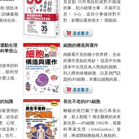
見盲點 35件馬拉松絕對不能做
校‧競技水
的事，犯小錯壞大事，不能不注
‧訓練週期
意！ 小心，這些小事做得對不
佳化你...
對，影響比賽差很大！ 開跑前...
運動生理
細胞的構造與運作
科學登山
肉眼看不見的微小世界裡， 生命
的運作竟如此奇妙！ 從高中生物
有效率的科
課本中出現且為人熟知的細胞，
支，順利登
到人體的各種細胞，以及熱門話
麼上坡...
題的iPS細胞，本書以細胞的基...
的知識
長生不老的iPS細胞
你最實用的
蜥蜴的尾巴斷了會自己再長出
業，給你必
來，那人類呢？ 再生醫療的未來
體、心理、
新光景──iPS細胞 1962年，英國
本就足夠！
科學家戈登（JohnGurdon）發
也可...
現，將成體細胞核殖入無核的...