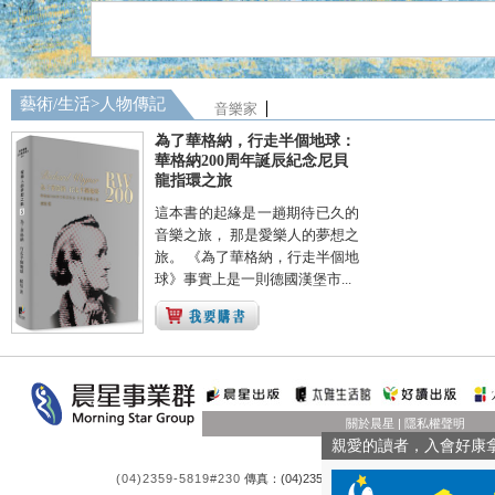
藝術/生活
>
人物傳記
音樂家
為了華格納，行走半個地球：
華格納200周年誕辰紀念尼貝
龍指環之旅
這本書的起緣是一趟期待已久的
音樂之旅， 那是愛樂人的夢想之
旅。 《為了華格納，行走半個地
球》事實上是一則德國漢堡市...
關於晨星
|
隱私權聲明
親愛的讀者，入會好康
(04)2359-5819#230
傳真：(04)23550581 客服時間：週一至週五 9:0