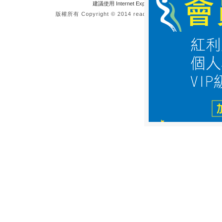
建議使用 Internet Explorer 8.0 或 FireFox 3.6 以
版權所有 Copyright © 2014 reading.morningstar.com.tw All