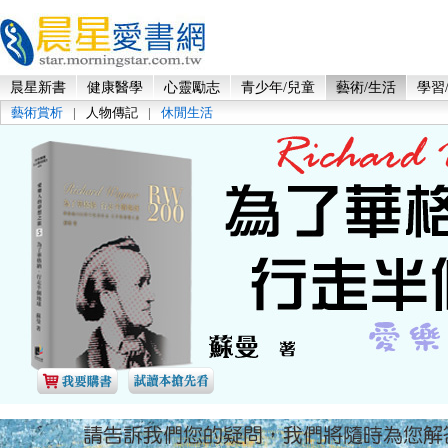
晨星新書
健康醫學
心靈勵志
青少年/兒童
藝術/生活
學習
藝術賞析
|
人物傳記
|
休閒生活