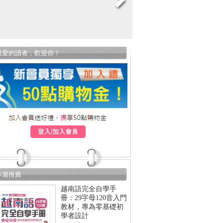
親愛的讀者，歡迎你！
本週推薦
越南語完全自學手
冊：29字母120音入門
教材，專為零基礎初
學者設計