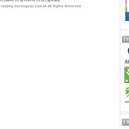
t Explorer 8.0 或 FireFox 3.6 以上版本瀏覽
ading.morningstar.com.tw All Rights Reserved.