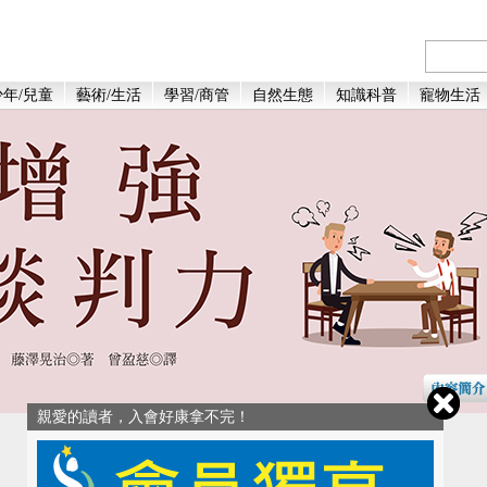
年/兒童
藝術/生活
學習/商管
自然生態
知識科普
寵物生活
親愛的讀者，入會好康拿不完！