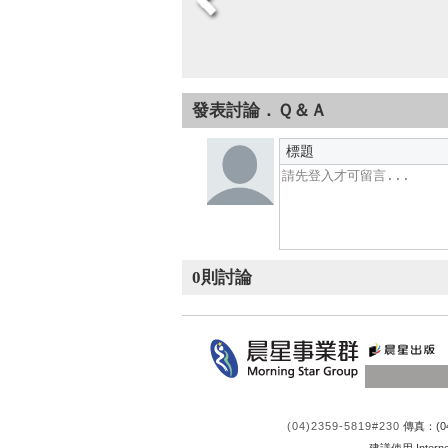
發表討論．Ｑ＆Ａ
標題
0
則討論
(04)2359-5819#230
傳真：(04