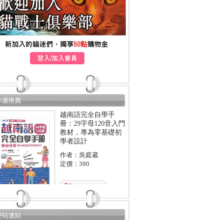
本週推薦
越南語完全自學手
冊：29字母120音入門
教材，專為零基礎初
學者設計
作者：吳庭葳
定價：390
好站連結