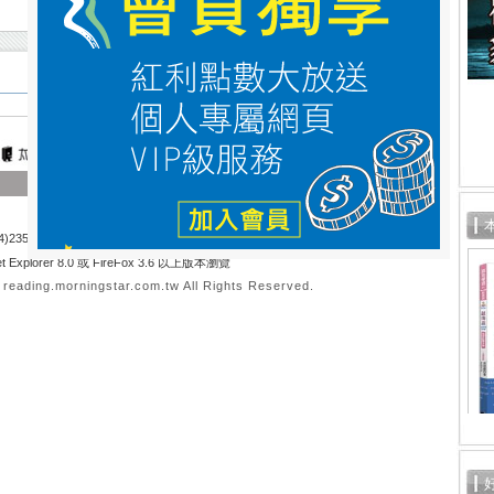
關於晨星
|
隱私權聲明
訂書專線：
)23550581 客服時間：週一至週五 9:00~18:00 (例假日除外)
t Explorer 8.0 或 FireFox 3.6 以上版本瀏覽
ading.morningstar.com.tw All Rights Reserved.