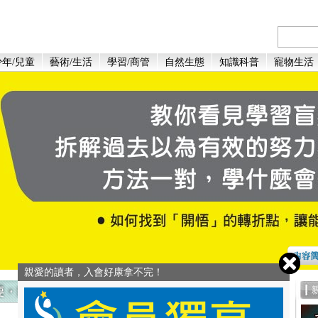
年/兒童
藝術/生活
學習/商管
自然生態
知識科普
寵物生活
親愛的讀者，入會好康拿不完！