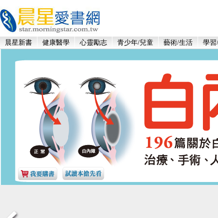
晨星新書
健康醫學
心靈勵志
青少年/兒童
藝術/生活
學習