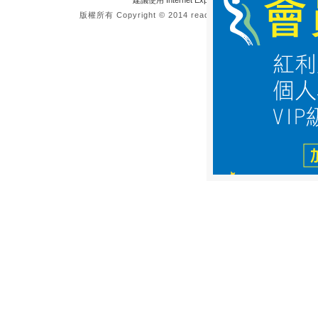
建議使用 Internet Explorer 8.0 或 FireFox 3.6 以
版權所有 Copyright © 2014 reading.morningstar.com.tw All