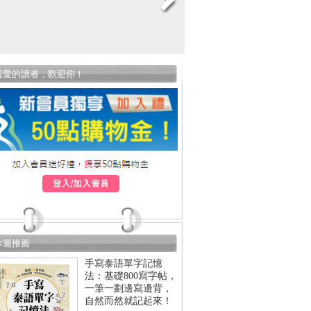
親愛的讀者，歡迎你！
本週推薦
手寫泰語單字記憶
法：基礎800寫字帖，
一筆一劃邊寫邊背，
自然而然就記起來！