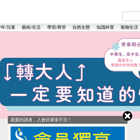
年/兒童
藝術/生活
學習/商管
自然生態
知識科普
寵物生活
親愛的讀者，入會好康拿不完！