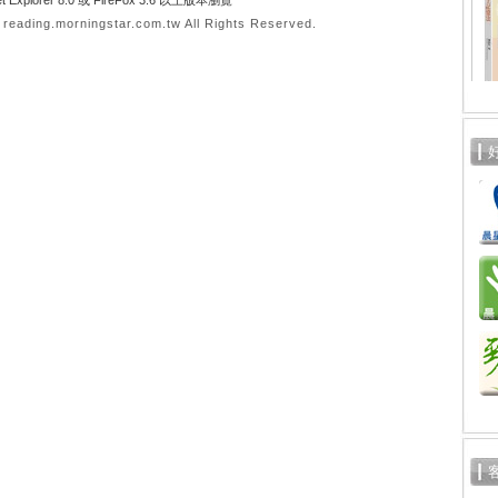
t Explorer 8.0 或 FireFox 3.6 以上版本瀏覽
ading.morningstar.com.tw All Rights Reserved.