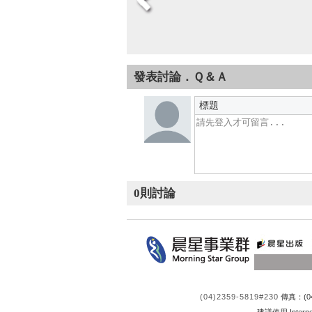
發表討論．Ｑ＆Ａ
標題
0
則討論
(04)2359-5819#230
傳真：(04